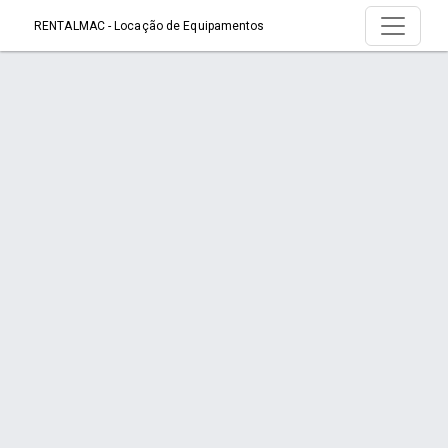
RENTALMAC - Locação de Equipamentos
Página > - Rentalmac – Locação de
Betoneiras em Joinville
Início
Página