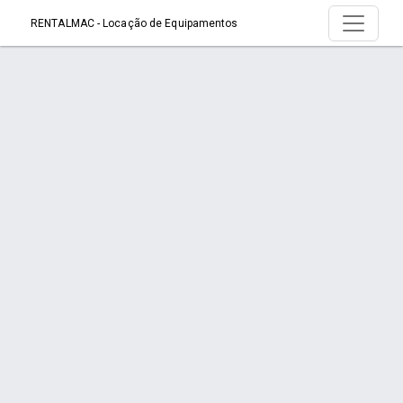
RENTALMAC - Locação de Equipamentos
Página > - Rentalmac – Locação e
Assistência Técnica Autorizada em Joinville
Início
Página